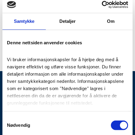
Samtykke
Detaljer
Om
Maria Aakre
Regionleder/Gravferdskonsulent
Denne nettsiden anvender cookies
TLF
03024
MAIL
vi_hjelper_deg_videre@fonus.no
Vi bruker informasjonskapsler for å hjelpe deg med å 
navigere effektivt og utføre visse funksjoner. Du finner 
detaljert informasjon om alle informasjonskapsler under 
hver samtykkekategori nedenfor. Informasjonskapslene 
som er kategorisert som "Nødvendige" lagres i 
nettleseren din da de er avgjørende for å aktivere de 
03024
post@fonus.no
grunnleggende funksjonene til nettstedet.
Vi bruker også tredjeparts informasjonskapsler som 
Samtykkevalg
hjelper oss med å analysere hvordan du bruker denne 
Nødvendig
Som OBOS-medlem får du fordeler hos Fonus.
Les mer her
nettsiden, lagrer innstillingene dine og angir innhold og 