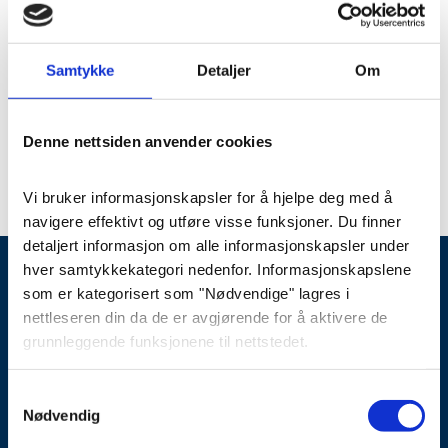
Samtykke
Detaljer
Om
Ole Jørgen Setsaas
Gravferdskonsulent
Denne nettsiden anvender cookies
TLF
03024
MAIL
vi_hjelper_deg_videre@fonus.no
Vi bruker informasjonskapsler for å hjelpe deg med å 
navigere effektivt og utføre visse funksjoner. Du finner 
detaljert informasjon om alle informasjonskapsler under 
hver samtykkekategori nedenfor. Informasjonskapslene 
som er kategorisert som "Nødvendige" lagres i 
nettleseren din da de er avgjørende for å aktivere de 
03024
post@fonus.no
grunnleggende funksjonene til nettstedet.
Vi bruker også tredjeparts informasjonskapsler som 
Samtykkevalg
hjelper oss med å analysere hvordan du bruker denne 
Nødvendig
Som OBOS-medlem får du fordeler hos Fonus.
Les mer her
nettsiden, lagrer innstillingene dine og angir innhold og 