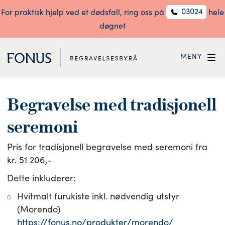
03024
For praktisk hjelp ved et dødsfall, ring oss på
hele
døgnet
MENY
Begravelse med tradisjonell
seremoni
Pris for tradisjonell begravelse med seremoni fra
kr. 51 206,-
Dette inkluderer:
Hvitmalt furukiste inkl. nødvendig utstyr
(Morendo)
https://fonus.no/produkter/morendo/