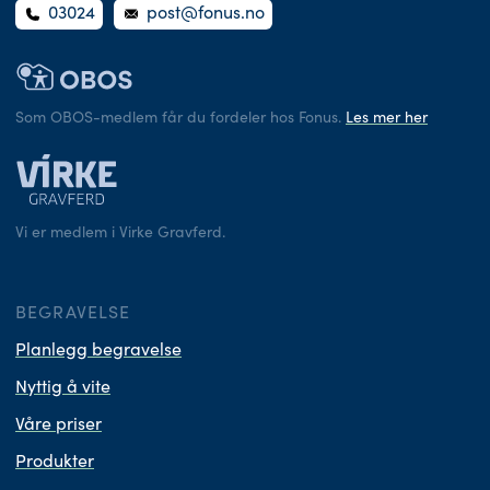
03024
post@fonus.no
Som OBOS-medlem får du fordeler hos Fonus.
Les mer her
Vi er medlem i Virke Gravferd.
BEGRAVELSE
Planlegg begravelse
Nyttig å vite
Våre priser
Produkter