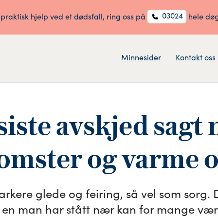
03024
 praktisk hjelp ved et dødsfall, ring oss på
hele dø
Minnesider
Kontakt oss
siste avskjed sagt
omster og varme 
kere glede og feiring, så vel som sorg. D
d en man har stått nær kan for mange væ