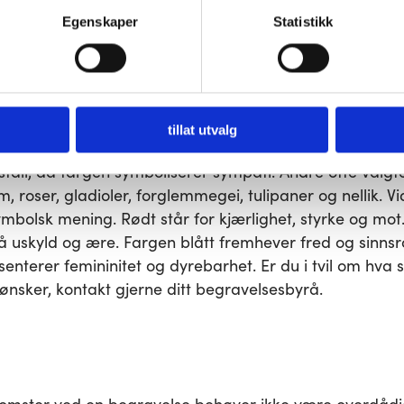
lsen fra familie, venner, kollegaer og andre bekjente.
ditt forhåndssamtykke.
Egenskaper
Statistikk
r deaktivere noen eller alle disse informasjonskapslene, men dea
din.
åk
t noen blomster som går igjen, grunnet deres symboli
tillat utvalg
de klassiske, mest gjenkjente symbolene for sorg. Fargen 
sfall, da fargen symboliserer sympati. Andre ofte valgt
, roser, gladioler, forglemmegei, tulipaner og nellik. V
bolsk mening. Rødt står for kjærlighet, styrke og mot. 
gså uskyld og ære. Fargen blått fremhever fred og sinns
enterer femininitet og dyrebarhet. Er du i tvil om hva 
ønsker, kontakt gjerne ditt begravelsesbyrå.