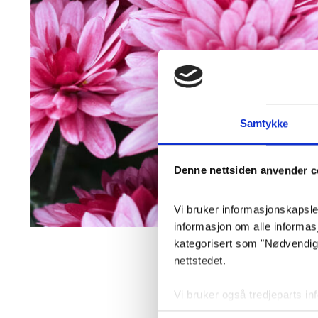
Samtykke
Denne nettsiden anvender c
Vi bruker informasjonskapsler 
informasjon om alle informa
kategorisert som "Nødvendige"
nettstedet.
Ikke minst er blomst
avskjedsseremoni, be
Vi bruker også tredjeparts i
i form av dekorasjon
lagrer innstillingene dine og