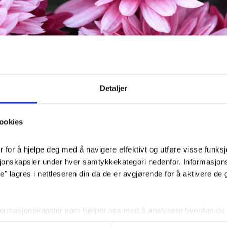
Detaljer
ookies
for å hjelpe deg med å navigere effektivt og utføre visse funksjon
sjonskapsler under hver samtykkekategori nedenfor. Informasjon
 lagres i nettleseren din da de er avgjørende for å aktivere de 
er vakre, og kan være med på å sette rammen rundt en
gravelse eller urnenedsettelse. Blomster i anledning 
nformasjonskapsler som hjelper oss med å analysere hvordan du b
 på selve kisten, men det er også ofte blomsteroppsats
 angir innhold og annonser som er relevante for deg. Disse informa