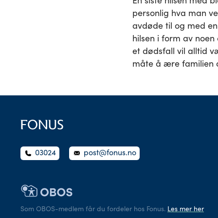
En siste hilsen med b
personlig hva man vel
avdøde til og med en 
hilsen i form av noen
et dødsfall vil alltid
måte å ære familien
03024
post@fonus.no
Som OBOS-medlem får du fordeler hos Fonus.
Les mer her