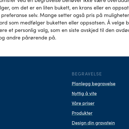
lomster ved en begravelse behøver ikke være overdådig
ger, om det er en liten bukett, en krans eller en oppsa
preferanse selv. Mange setter også pris på muligheten 
 ord som medfølger buketten eller oppsatsen. Å velge b
 være et personlig valg, som en siste avskjed til den avd
 og andre pårørende på.
BEGRAVELSE
Planlegg begravelse
Nyttig å vite
Våre priser
Produkter
Design din gravstein