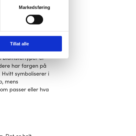
Markedsføring
ktivering av noen av dem kan 
sme og betydning.
Tillat alle
hvit er også ofte
e blomstertyper er
idere har fargen på
Hvitt symboliserer i
ro, mens
som passer eller hva