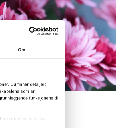
Om
er. Du finner detaljert 
skapslene som er 
grunnleggende funksjonene til 
 verdig
begravelse kan komme
ruker denne nettsiden, 
er og kranser som
sjonskapslene vil kun bli 