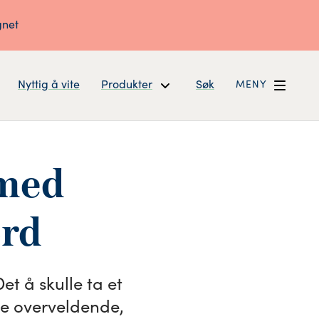
gnet
Nyttig å vite
Produkter
Søk
MENY
 med
ord
et å skulle ta et
re overveldende,