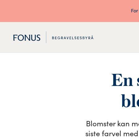
For
En 
bl
Blomster kan mar
siste farvel me