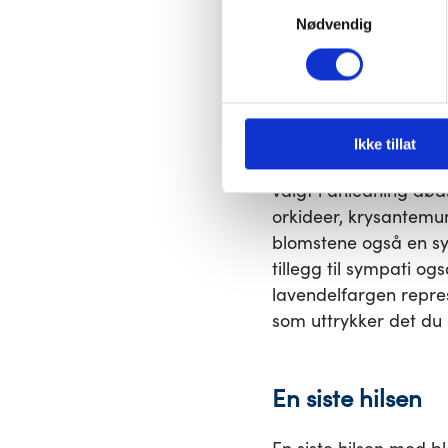
Samtykkevalg
tjener som en siste hi
lagret i nettleseren din med 
Nødvendig
Du kan velge å aktivere elle
påvirke nettleseropplevelsen 
Blomstenes spr
Ved begravelse er de
Ikke tillat
Hvite liljer er et av 
valgt i anledning død
orkideer, krysantemum
blomstene også en sym
tillegg til sympati o
lavendelfargen repres
som uttrykker det du 
En siste hilsen