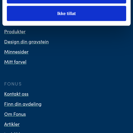
Planlegg begravelse
Nyttig å vite
Ikke tillat
Våre priser
Produkter
Design din gravstein
Minnesider
Mitt farvel
FONUS
Kontakt oss
Finn din avdeling
Om Fonus
Artikler