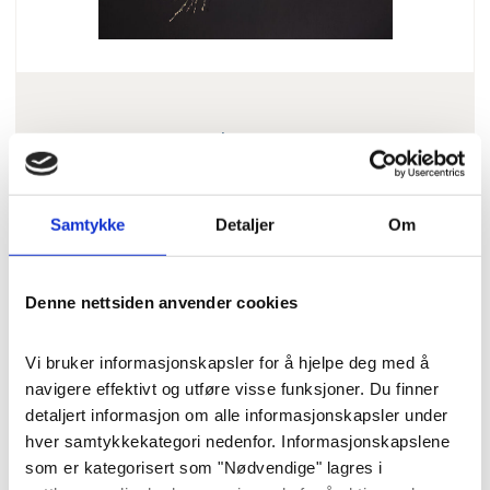
Blomster
Bårebukett «Stilrent og
klassisk» str. L
Samtykke
Detaljer
Om
Elegant og sommerlig bårebukett
Denne nettsiden anvender cookies
med vakre vegetative blomster, som
eustoma og roser. Inkl. frakt og
Vi bruker informasjonskapsler for å hjelpe deg med å 
bånd.
navigere effektivt og utføre visse funksjoner. Du finner 
detaljert informasjon om alle informasjonskapsler under 
Pris
: 1200 kr
Varenummer
: 8375
hver samtykkekategori nedenfor. Informasjonskapslene 
som er kategorisert som "Nødvendige" lagres i 