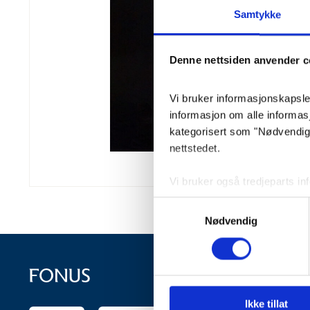
Samtykke
Denne nettsiden anvender c
Vi bruker informasjonskapsler 
informasjon om alle informa
kategorisert som "Nødvendige"
nettstedet.
Vi bruker også tredjeparts i
lagrer innstillingene dine og
Samtykkevalg
lagret i nettleseren din med 
Nødvendig
Du kan velge å aktivere elle
påvirke nettleseropplevelsen 
Ikke tillat