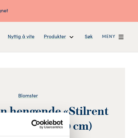
gnet
Nyttig å vite
Produkter
Søk
MENY
Blomster
n hengende «Stilrent
sisk» str. L (90 cm)