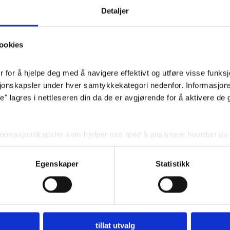
Elegant og 
Detaljer
plasseres i pid
ved entreen. 
ookies
flotte lisianth
for å hjelpe deg med å navigere effektivt og utføre visse funksjon
sjonskapsler under hver samtykkekategori nedenfor. Informasjon
Pris
: 
 lagres i nettleseren din da de er avgjørende for å aktivere de 
nformasjonskapsler som hjelper oss med å analysere hvordan du b
 angir innhold og annonser som er relevante for deg. Disse informa
ditt forhåndssamtykke.
Egenskaper
Statistikk
r deaktivere noen eller alle disse informasjonskapslene, men dea
din.
BEGRAVELSE
Planlegg begravelse
tillat utvalg