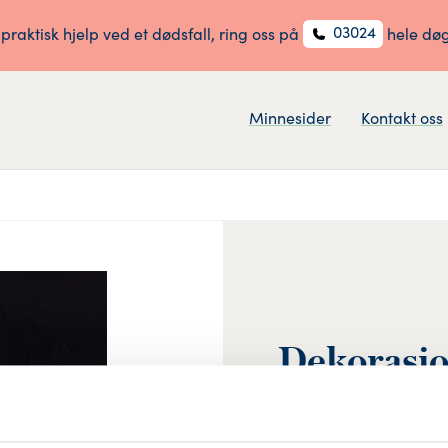
03024
 praktisk hjelp ved et dødsfall, ring oss på
hele dø
Minnesider
Kontakt oss
Dekorasjo
og klas