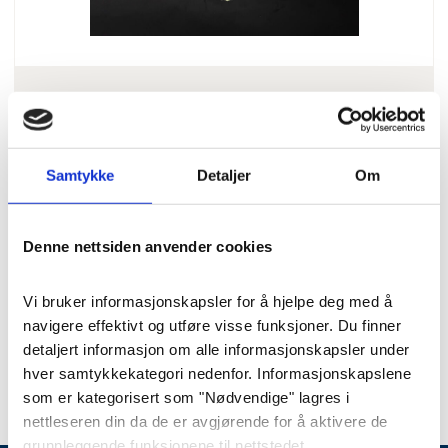
Blomster
Hjerte fylt «Sommer og
Samtykke
Detaljer
Om
markblomster» str. S (45 cm)
Denne nettsiden anvender cookies
Tett og “vilt” hjerte, med forskjellige
sommerlige blomster.
Vi bruker informasjonskapsler for å hjelpe deg med å 
navigere effektivt og utføre visse funksjoner. Du finner 
Pris
: 2500 kr
Varenummer
: 8394
detaljert informasjon om alle informasjonskapsler under 
hver samtykkekategori nedenfor. Informasjonskapslene 
som er kategorisert som "Nødvendige" lagres i 
nettleseren din da de er avgjørende for å aktivere de 
grunnleggende funksjonene til nettstedet.