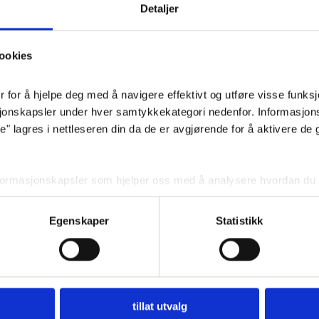
Materia
Detaljer
Pris
: 14
ookies
for å hjelpe deg med å navigere effektivt og utføre visse funksjon
sjonskapsler under hver samtykkekategori nedenfor. Informasjon
 lagres i nettleseren din da de er avgjørende for å aktivere de 
nformasjonskapsler som hjelper oss med å analysere hvordan du b
 angir innhold og annonser som er relevante for deg. Disse informa
ditt forhåndssamtykke.
Egenskaper
Statistikk
r deaktivere noen eller alle disse informasjonskapslene, men dea
din.
BEGRAVELSE
Planlegg begravelse
tillat utvalg