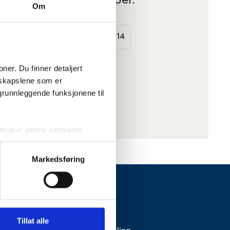
le: Formpresset trefiber.
Om
150 kr
Varenummer
: 231014
er. Du finner detaljert 
skapslene som er 
grunnleggende funksjonene til 
ruker denne nettsiden, 
sjonskapslene vil kun bli 
Markedsføring
ktivering av noen av dem kan 
FONUS
Kontakt oss
Tillat alle