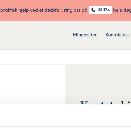
03024
 praktisk hjelp ved et dødsfall, ring oss på
hele dø
Minnesider
Kontakt oss
Kantate k
Utført med 