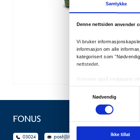
Samtykke
Denne nettsiden anvender c
Vi bruker informasjonskapsler 
informasjon om alle informa
kategorisert som "Nødvendige"
nettstedet.
Vi bruker også tredjeparts i
lagrer innstillingene dine og
Samtykkevalg
lagret i nettleseren din med 
Nødvendig
Du kan velge å aktivere elle
påvirke nettleseropplevelsen 
Ikke tillat
03024
post@fonus.no