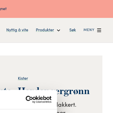
gnet
Nyttig å vite
Produkter
Søk
MENY
Kister
iste , Hardangergrønn
hengslet lokk, grønnlakkert.