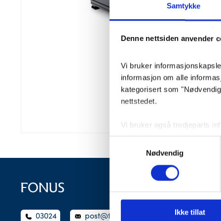
Samtykke
Denne nettsiden anvender c
Vi bruker informasjonskapsler 
informasjon om alle informa
kategorisert som "Nødvendige"
nettstedet.
Vi bruker også tredjeparts i
lagrer innstillingene dine og
Samtykkevalg
lagret i nettleseren din med 
Nødvendig
Du kan velge å aktivere elle
påvirke nettleseropplevelsen 
Ikke tillat
03024
post@fonus.no