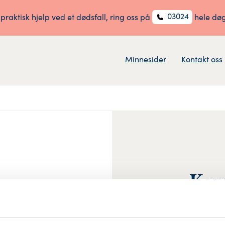
03024
 praktisk hjelp ved et dødsfall, ring oss på
hele dø
Minnesider
Kontakt oss
Kant
Hengslet lokk, l