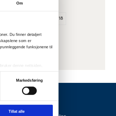
rmpresset trefiber.
Om
150 kr
Varenummer
: 231018
er. Du finner detaljert 
skapslene som er 
grunnleggende funksjonene til 
ruker denne nettsiden, 
sjonskapslene vil kun bli 
Markedsføring
ktivering av noen av dem kan 
FONUS
Kontakt oss
Tillat alle