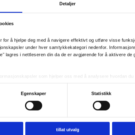
Fo
Detaljer
Pris
: 14
ookies
for å hjelpe deg med å navigere effektivt og utføre visse funksjon
sjonskapsler under hver samtykkekategori nedenfor. Informasjon
 lagres i nettleseren din da de er avgjørende for å aktivere de 
nformasjonskapsler som hjelper oss med å analysere hvordan du b
 angir innhold og annonser som er relevante for deg. Disse informa
ditt forhåndssamtykke.
Egenskaper
Statistikk
r deaktivere noen eller alle disse informasjonskapslene, men dea
din.
BEGRAVELSE
Planlegg begravelse
tillat utvalg