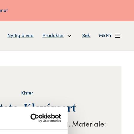
gnet
Nyttig å vite
Produkter
Søk
MENY
Kister
ate, Klavérsort
akkert sort (høyglans). Materiale: