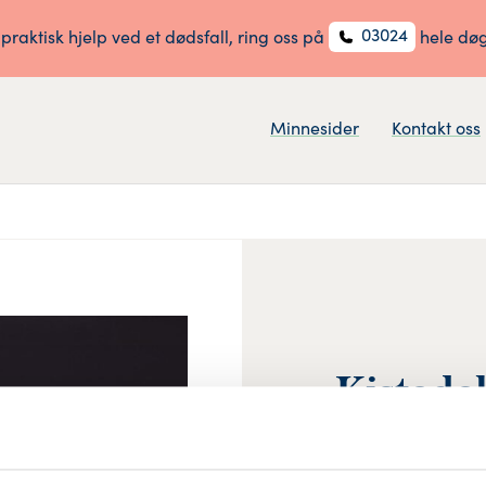
03024
 praktisk hjelp ved et dødsfall, ring oss på
hele dø
Minnesider
Kontakt oss
Kistede
fargerik