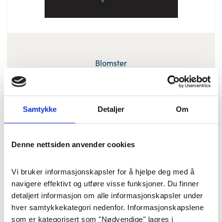
Blomster
Kondolansebukett «Sommer
og markblomster» (25 cm)
Samtykke
Detaljer
Om
Sommerlig blomsterbukett i
forskjellige lyse farger. Passer fint å
Denne nettsiden anvender cookies
sende som kondolanse hjem til
pårørende eller i vase til seremoni.
Vi bruker informasjonskapsler for å hjelpe deg med å 
25 cm.
navigere effektivt og utføre visse funksjoner. Du finner 
detaljert informasjon om alle informasjonskapsler under 
hver samtykkekategori nedenfor. Informasjonskapslene 
Pris
: 900 kr
Varenummer
: 8330
som er kategorisert som "Nødvendige" lagres i 