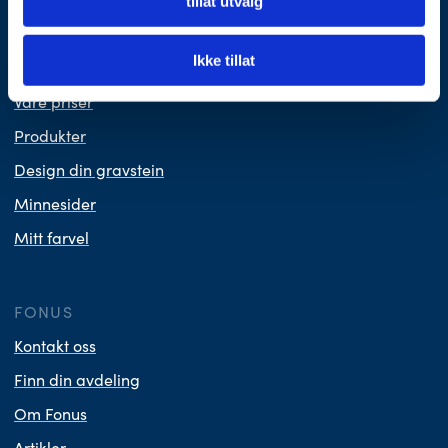
tillat utvalg
BEGRAVELSE
Planlegg begravelse
Ikke tillat
Nyttig å vite
Våre priser
Produkter
Design din gravstein
Minnesider
Mitt farvel
FONUS
Kontakt oss
Finn din avdeling
Om Fonus