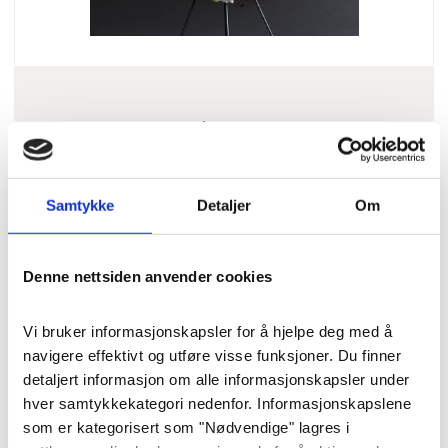
Blomster
Krans «Stilrent og klassisk»
str. L (65 cm)
Samtykke
Detaljer
Om
En tett og luksuriøs krans med hvite
Denne nettsiden anvender cookies
roser, fylte lisianthus og
krysantemum. Denne kransen kan
Vi bruker informasjonskapsler for å hjelpe deg med å 
også anpasses som urnekrans.
navigere effektivt og utføre visse funksjoner. Du finner 
detaljert informasjon om alle informasjonskapsler under 
Pris
: 5500 kr
Varenummer
: 8267
hver samtykkekategori nedenfor. Informasjonskapslene 
som er kategorisert som "Nødvendige" lagres i 