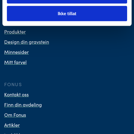
Planlegg begravelse
Nyttig å vite
Ikke tillat
Våre priser
Produkter
Design din gravstein
Minnesider
Mitt farvel
FONUS
Kontakt oss
Finn din avdeling
Om Fonus
Artikler