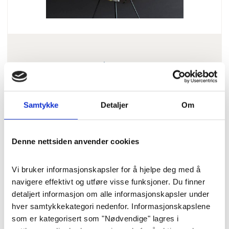
Blomster
Krans «Stilrent og klassisk»
str. M (50 cm)
Samtykke
Detaljer
Om
En tett og luksuriøs krans med hvite
Denne nettsiden anvender cookies
roser, fylte lisianthus og
krysantemum. Denne kransen kan
Vi bruker informasjonskapsler for å hjelpe deg med å 
også anpasses som urnekrans.
navigere effektivt og utføre visse funksjoner. Du finner 
detaljert informasjon om alle informasjonskapsler under 
Pris
: 4000 kr
Varenummer
: 8268
hver samtykkekategori nedenfor. Informasjonskapslene 
som er kategorisert som "Nødvendige" lagres i 