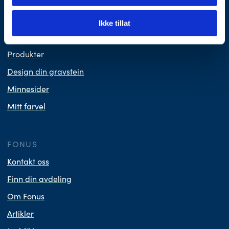
Planlegg begravelse
Nyttig å vite
Ikke tillat
Våre priser
Produkter
Design din gravstein
Minnesider
Mitt farvel
FONUS
Kontakt oss
Finn din avdeling
Om Fonus
Artikler