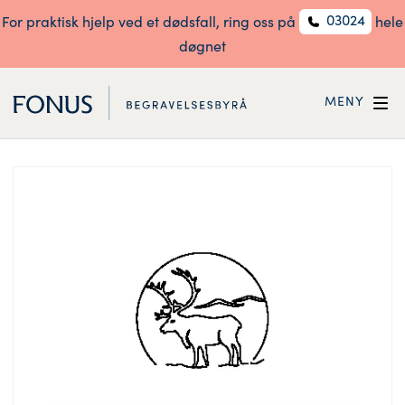
03024
For praktisk hjelp ved et dødsfall, ring oss på
hele
døgnet
MENY