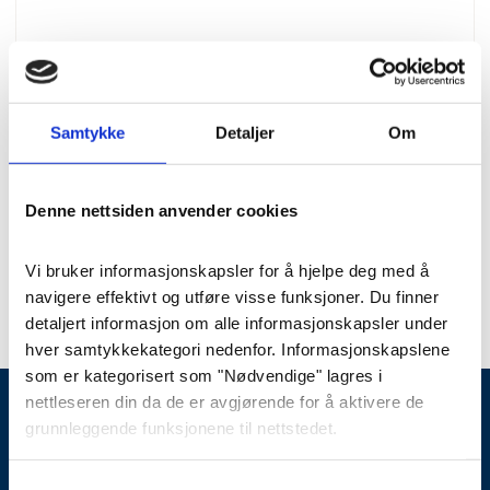
Samtykke
Detaljer
Om
Stenarbeid
Ornament 13
Denne nettsiden anvender cookies
Varenummer
: orn013
Vi bruker informasjonskapsler for å hjelpe deg med å 
navigere effektivt og utføre visse funksjoner. Du finner 
detaljert informasjon om alle informasjonskapsler under 
hver samtykkekategori nedenfor. Informasjonskapslene 
som er kategorisert som "Nødvendige" lagres i 
nettleseren din da de er avgjørende for å aktivere de 
grunnleggende funksjonene til nettstedet.
03024
post@fonus.no
Vi bruker også tredjeparts informasjonskapsler som 
Samtykkevalg