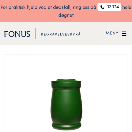
03024
For praktisk hjelp ved et dødsfall, ring oss på
hele
døgnet
MENY