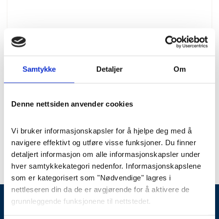
Urner
Samtykke
Detaljer
Om
Urne, Hardangergrønn
Dreiet furu heltre.
Denne nettsiden anvender cookies
Vi bruker informasjonskapsler for å hjelpe deg med å 
Pris
: 2290 kr
Varenummer
: 221005
navigere effektivt og utføre visse funksjoner. Du finner 
detaljert informasjon om alle informasjonskapsler under 
hver samtykkekategori nedenfor. Informasjonskapslene 
som er kategorisert som "Nødvendige" lagres i 
nettleseren din da de er avgjørende for å aktivere de 
grunnleggende funksjonene til nettstedet.