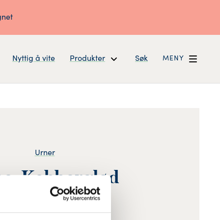
gnet
Nyttig å vite
Produkter
Søk
MENY
Urner
e, Kobberglød
Dreiet furu heltre.