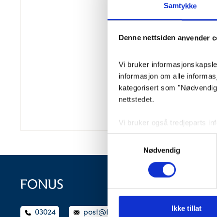
Samtykke
Denne nettsiden anvender c
Vi bruker informasjonskapsler 
informasjon om alle informa
kategorisert som "Nødvendige"
nettstedet.
Vi bruker også tredjeparts i
lagrer innstillingene dine og
Samtykkevalg
lagret i nettleseren din med 
Nødvendig
Du kan velge å aktivere elle
påvirke nettleseropplevelsen 
Ikke tillat
03024
post@fonus.no