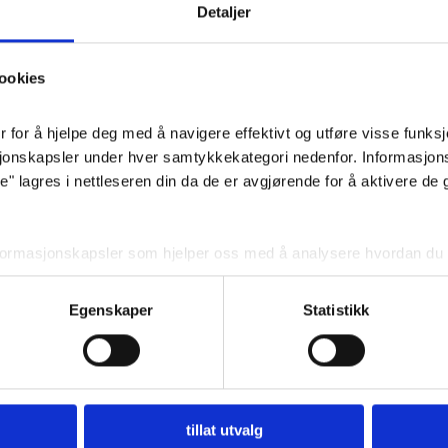
Detaljer
Pris
: 2
ookies
for å hjelpe deg med å navigere effektivt og utføre visse funksjon
sjonskapsler under hver samtykkekategori nedenfor. Informasjon
 lagres i nettleseren din da de er avgjørende for å aktivere de 
nformasjonskapsler som hjelper oss med å analysere hvordan du b
 angir innhold og annonser som er relevante for deg. Disse informa
ditt forhåndssamtykke.
Egenskaper
Statistikk
r deaktivere noen eller alle disse informasjonskapslene, men dea
din.
BEGRAVELSE
Planlegg begravelse
tillat utvalg