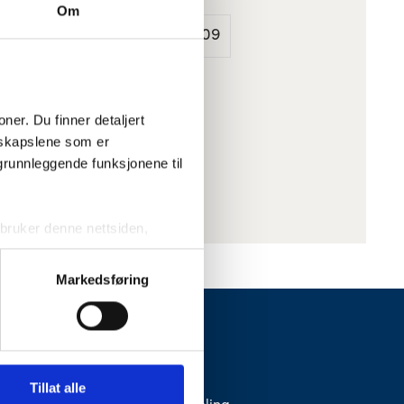
Om
290 kr
Varenummer
: 221009
er. Du finner detaljert 
skapslene som er 
grunnleggende funksjonene til 
ruker denne nettsiden, 
sjonskapslene vil kun bli 
Markedsføring
ktivering av noen av dem kan 
FONUS
Kontakt oss
Tillat alle