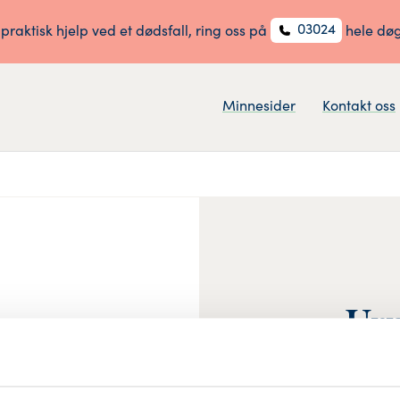
03024
 praktisk hjelp ved et dødsfall, ring oss på
hele dø
Minnesider
Kontakt oss
Urn