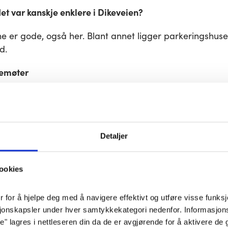
t var kanskje enklere i Dikeveien?
 er gode, også her. Blant annet ligger parkeringshusen
d.
emøter
avferdskonsulent i ti år. Tidligere har hun blant annet 
revet butikk og jobbet som selger.
entlig hva det innebar å være gravferdskonsulent da jeg 
Detaljer
m yrket, jo sikrere var jeg på at jeg burde søke jobben,
ookies
t med mennesker, og det er jo det denne jobben handle
om døden, men om det levde livet og samtalen med de
for å hjelpe deg med å navigere effektivt og utføre visse funksjon
 mener at yrket gir henne mye.
sjonskapsler under hver samtykkekategori nedenfor. Informasjon
 lagres i nettleseren din da de er avgjørende for å aktivere de 