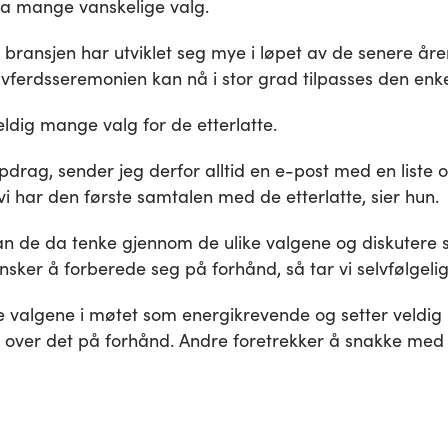
a mange vanskelige valg.
 bransjen har utviklet seg mye i løpet av de senere år
ferdsseremonien kan nå i stor grad tilpasses den enke
ldig mange valg for de etterlatte.
pdrag, sender jeg derfor alltid en e-post med en liste o
i har den første samtalen med de etterlatte, sier hun.
an de da tenke gjennom de ulike valgene og diskutere s
ønsker å forberede seg på forhånd, så tar vi selvfølgelig
 valgene i møtet som energikrevende og setter veldig 
e over det på forhånd. Andre foretrekker å snakke med o