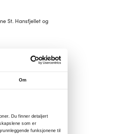
e St. Hansfjellet og
jobbet i
så stillingsannonsen,
Om
 sier hun.
r om også. Den
 pårørende.
er. Du finner detaljert 
skapslene som er 
grunnleggende funksjonene til 