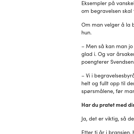
Eksempler på vanskel
om begravelsen skal fo
Om man velger å la be
hun.
– Men så kan man jo 
glad i. Og var årsaken
poengterer Svendsen
– Vi i begravelsesbyrå
helt og fullt opp til
spørsmålene, før man
Har du pratet med di
Ja, det er viktig, så de
Etter ti år i bransjen