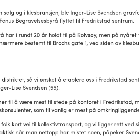
n salg og i klesbransjen, ble Inger-Lise Svendsen gravfe
Fonus Begravelsesbyrå flyttet til Fredrikstad sentrum.
har i rundt 20 år holdt til på Rolvsøy, men på nyåret fl
nærmere bestemt til Brochs gate 1, ved siden av klesb
 distriktet, så vi ønsket å etablere oss i Fredrikstad sen
ger-Lise Svendsen (55).
r til å være mest til stede på kontoret i Fredrikstad,
konsulenter, som til vanlig er mest på omkringliggend
olk kort vei til kollektivtransport, og vi ligger rett ved 
ktisk når man nettopp har mistet noen, påpeker Sven