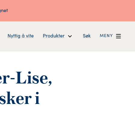
gnet
Nyttig å vite
Produkter
Søk
MENY
r-Lise,
sker i