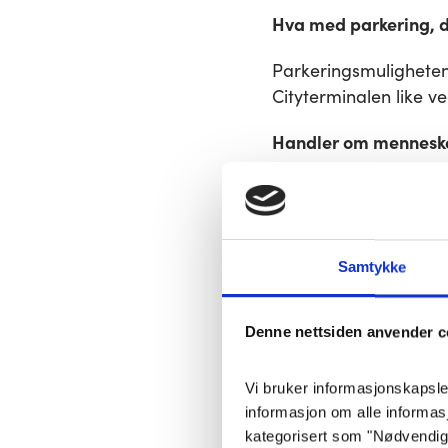
Hva med parkering, de
Parkeringsmulighetene
Cityterminalen like ve
Handler om mennesk
55-åringen har vært gr
restaurantbransjen, d
Jeg visste jo ikke eg
Samtykke
men jo mer jeg leste o
Denne nettsiden anvender c
Jeg har alltid jobbe
handler ikke så mye 
Vi bruker informasjonskapsler 
Gravferdskonsulenten
informasjon om alle informa
kategorisert som "Nødvendige"