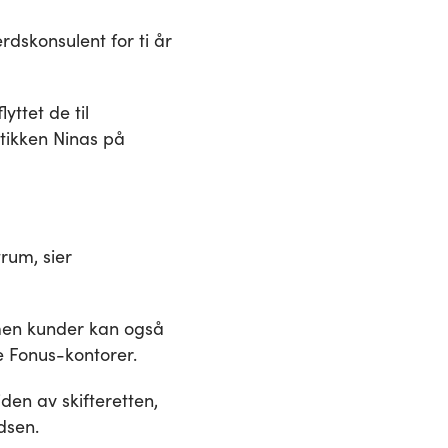
rdskonsulent for ti år
yttet de til
utikken Ninas på
trum, sier
 men kunder kan også
e Fonus-kontorer.
siden av skifteretten,
dsen.