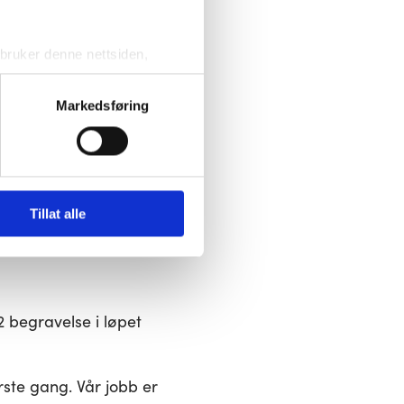
kan hjelpe dem med å
ruker denne nettsiden, 
 over den de har
sjonskapslene vil kun bli 
de minnene.
Markedsføring
 var som om den jeg
ktivering av noen av dem kan 
Tillat alle
 begravelse i løpet
ste gang. Vår jobb er