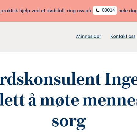
03024
 praktisk hjelp ved et dødsfall, ring oss på
hele dø
Minnesider
Kontakt oss
rdskonsulent Inge
 lett å møte menne
sorg