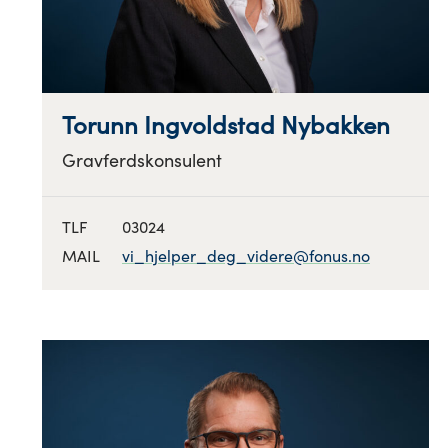
Torunn Ingvoldstad Nybakken
Gravferdskonsulent
TLF
03024
MAIL
vi_hjelper_deg_videre@fonus.no