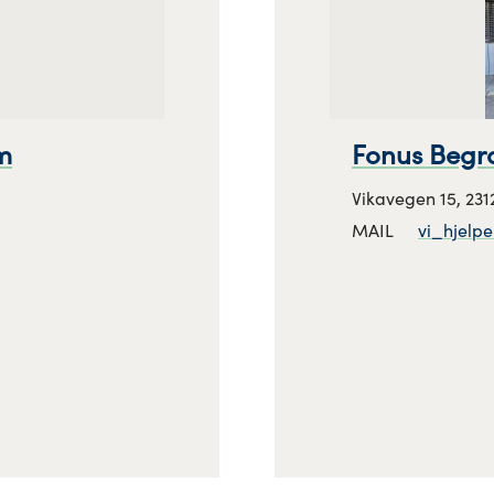
m
Fonus Begr
Vikavegen 15, 231
MAIL
vi_hjelp