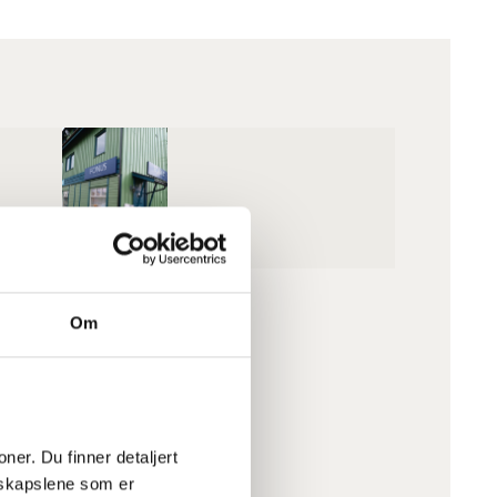
avelsesbyrå Løten
Om
40 Løten, Innlandet
er_deg_videre@fonus.no
er. Du finner detaljert 
skapslene som er 