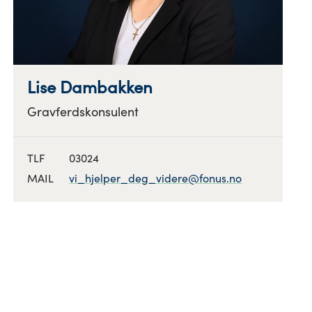
Lise Dambakken
Gravferdskonsulent
TLF
03024
MAIL
vi_hjelper_deg_videre@fonus.no