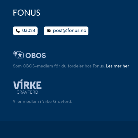
03024
post@fonus.no
Som OBOS-medlem får du fordeler hos Fonus.
Les mer her
Vi er medlem i Virke Gravferd.