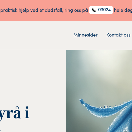
03024
 praktisk hjelp ved et dødsfall, ring oss på
hele dø
Minnesider
Kontakt oss
rå i
t