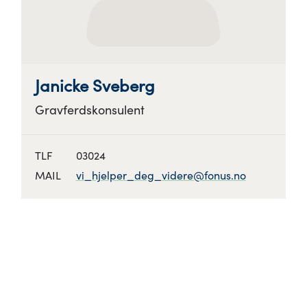
Janicke Sveberg
Gravferdskonsulent
TLF
03024
MAIL
vi_hjelper_deg_videre@fonus.no