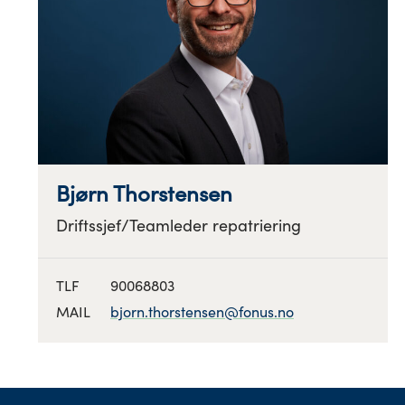
Bjørn Thorstensen
Driftssjef/Teamleder repatriering
TLF
90068803
MAIL
bjorn.thorstensen@fonus.no