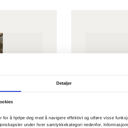
nddal
Fonus Begr
Detaljer
Meierivegen 2, 23
MAIL
vi_hjelp
ookies
for å hjelpe deg med å navigere effektivt og utføre visse funksjon
sjonskapsler under hver samtykkekategori nedenfor. Informasjon