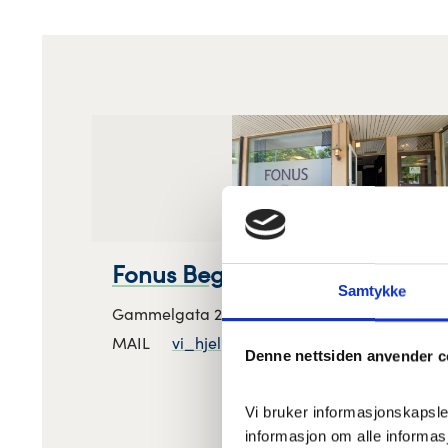
Fonus Begravelsesbyrå Brumu
Samtykke
Gammelgata 27, 2380 Brumunddal, Innlandet
MAIL
vi_hjelper_deg_videre@fonus.no
Denne nettsiden anvender c
Vi bruker informasjonskapsler 
informasjon om alle informa