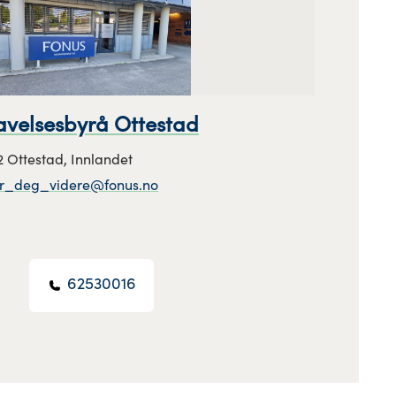
avelsesbyrå Ottestad
2 Ottestad, Innlandet
er_deg_videre@fonus.no
62530016