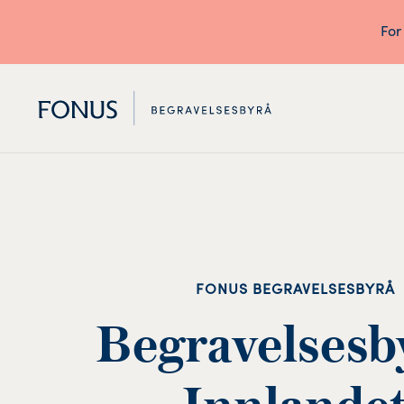
For
FONUS BEGRAVELSESBYRÅ
Begravelsesby
Innlande