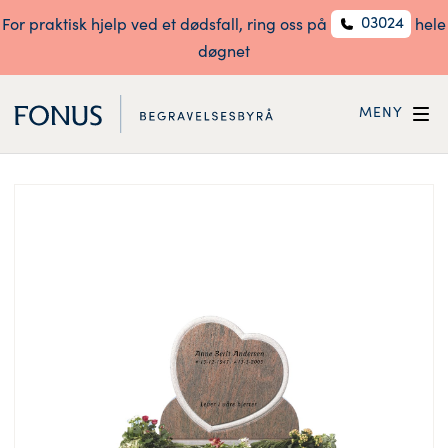
03024
For praktisk hjelp ved et dødsfall, ring oss på
hele
døgnet
MENY