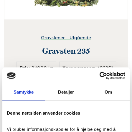
Gravstener - Utgående
Gravsten 235
Pris
: 24900 kr
Varenummer
: 402351
Samtykke
Detaljer
Om
Farge: Rød
Polert/rå
Denne nettsiden anvender cookies
Standard størrelse: 80 x 70 cm (br x h)
Vi bruker informasjonskapsler for å hjelpe deg med å 