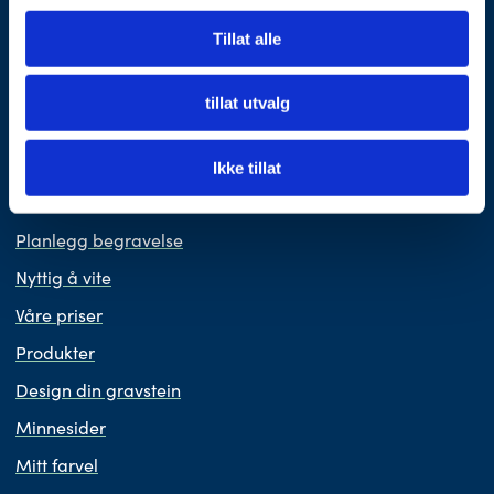
Som OBOS-medlem får du fordeler hos Fonus.
Les mer her
Tillat alle
tillat utvalg
Vi er medlem i Virke Gravferd.
Ikke tillat
BEGRAVELSE
Planlegg begravelse
Nyttig å vite
Våre priser
Produkter
Design din gravstein
Minnesider
Mitt farvel