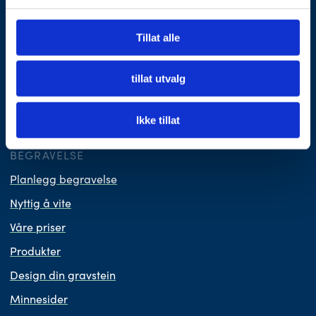
Som OBOS-medlem får du fordeler hos Fonus.
Les mer her
Tillat alle
tillat utvalg
Vi er medlem i Virke Gravferd.
Ikke tillat
BEGRAVELSE
Planlegg begravelse
Nyttig å vite
Våre priser
Produkter
Design din gravstein
Minnesider