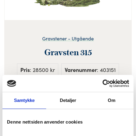
Gravstener - Utgående
Gravsten 315
Pris
: 28500 kr
Varenummer
: 403151
Samtykke
Detaljer
Om
Farge: Svart (Hvit er utsolgt)
Helpolert
Denne nettsiden anvender cookies
Standard størrelse: 80 x 65 cm (br x h)