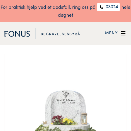
03024
For praktisk hjelp ved et dødsfall, ring oss på
hele
døgnet
MENY