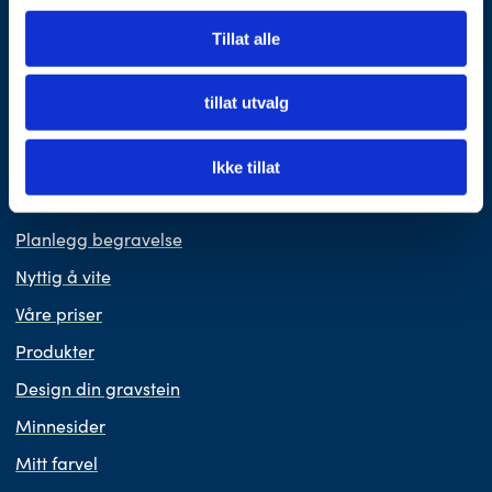
Som OBOS-medlem får du fordeler hos Fonus.
Les mer her
Tillat alle
tillat utvalg
Vi er medlem i Virke Gravferd.
Ikke tillat
BEGRAVELSE
Planlegg begravelse
Nyttig å vite
Våre priser
Produkter
Design din gravstein
Minnesider
Mitt farvel