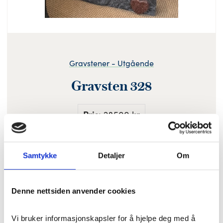
Gravstener - Utgående
Gravsten 328
Pris
: 28500 kr
Samtykke
Detaljer
Om
Farge: Blå Gneiss
Helpolert/antikkbehandlet motiv
Denne nettsiden anvender cookies
Standard størrelse: 75 x 75 cm (br x h)
Vi bruker informasjonskapsler for å hjelpe deg med å 