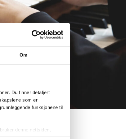
Om
er. Du finner detaljert 
skapslene som er 
grunnleggende funksjonene til 
al fremføres/spilles,
ruker denne nettsiden, 
Under en personlig
sjonskapslene vil kun bli 