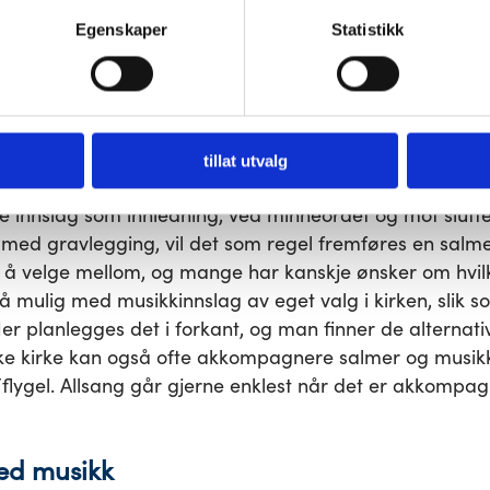
ditt forhåndssamtykke.
tt til å velge hvilken musikk man ønsker. Det er da gan
Egenskaper
Statistikk
 samt hvordan det skal fremføres.
r deaktivere noen eller alle disse informasjonskapslene, men dea
din.
e og valg av salme
tillat utvalg
ses av Den norske kirke er det vanlig å velge tre salm
 innslag som innledning, ved minneordet og mot slutten.
 med gravlegging, vil det som regel fremføres en salm
å velge mellom, og mange har kanskje ønsker om hvil
å mulig med musikkinnslag av eget valg i kirken, slik s
. Her planlegges det i forkant, og man finner de alterna
ske kirke kan også ofte akkompagnere salmer og musi
/flygel. Allsang går gjerne enklest når det er akkompag
med musikk