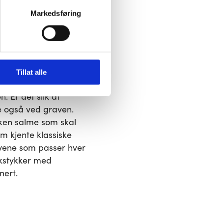
ske åpent hvilke
Markedsføring
ktivering av noen av dem kan 
Tillat alle
er. Det vil også være
 Er det slik at
e også ved graven.
ken salme som skal
om kjente klassiske
tivene som passer hver
kkstykker med
nert.