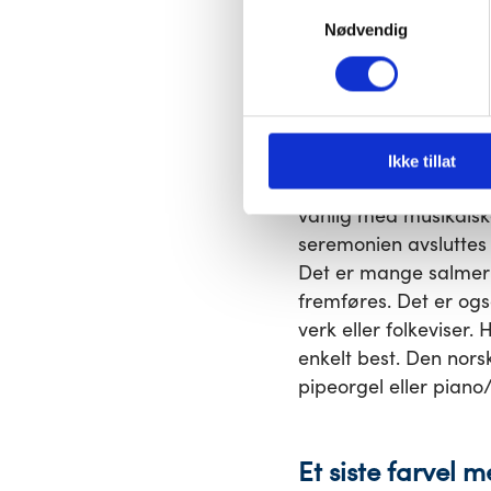
Samtykkevalg
lagret i nettleseren din med 
seremoni står man fri
Nødvendig
sangvalg man ønsker,
Du kan velge å aktivere elle
påvirke nettleseropplevelsen 
Den norske kirk
Ikke tillat
Ved seremonier som hu
vanlig med musikalske
seremonien avsluttes
Det er mange salmer 
fremføres. Det er ogs
verk eller folkeviser
enkelt best. Den nor
pipeorgel eller piano
Et siste farvel 