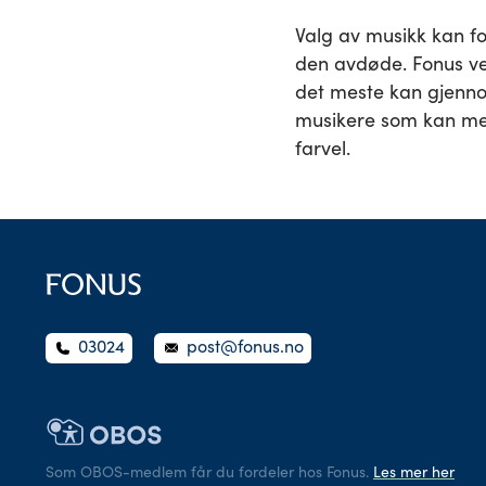
Valg av musikk kan f
den avdøde. Fonus vet
det meste kan gjenno
musikere som kan med
farvel.
03024
post@fonus.no
Som OBOS-medlem får du fordeler hos Fonus.
Les mer her