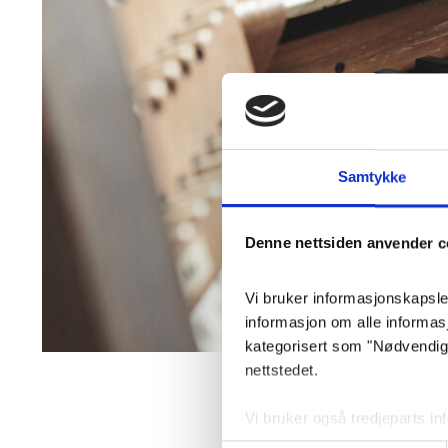
Samtykke
Denne nettsiden anvender c
Vi bruker informasjonskapsler 
informasjon om alle informa
kategorisert som "Nødvendige"
nettstedet.
De pårørende skal inv
Vi bruker også tredjeparts i
da også musikalske va
lagrer innstillingene dine og