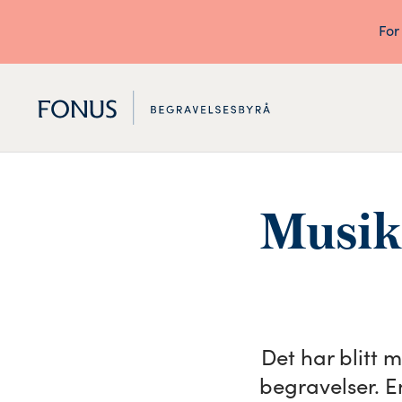
For
Musikk
Det har blitt 
begravelser. E