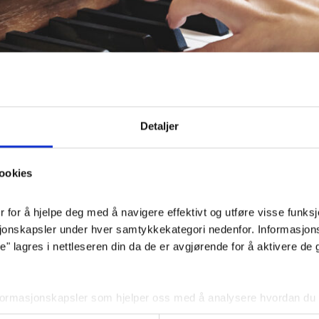
Detaljer
ookies
for å hjelpe deg med å navigere effektivt og utføre visse funksjon
sjonskapsler under hver samtykkekategori nedenfor. Informasjon
 lagres i nettleseren din da de er avgjørende for å aktivere de 
iteres til å være med å bestemme hvilke sanger som sk
nformasjonskapsler som hjelper oss med å analysere hvordan du b
lg ved en begravelse er en viktig del av seremonien. 
 angir innhold og annonser som er relevante for deg. Disse informa