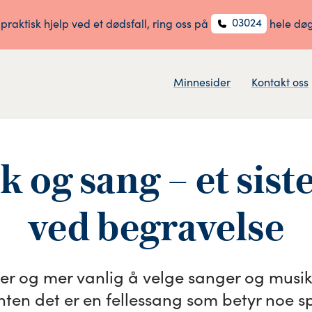
03024
 praktisk hjelp ved et dødsfall, ring oss på
hele dø
Minnesider
Kontakt oss
 og sang – et siste
ved begravelse
mer og mer vanlig å velge sanger og musi
nten det er en fellessang som betyr noe sp