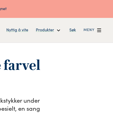
gnet
Nyttig å vite
Produkter
Søk
MENY
 farvel
kkstykker under
esielt, en sang