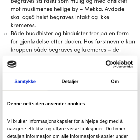
begraves så raskt som mulig og med ansiktet
mot muslimenes hellige by – Mekka. Avdøde
skal også helst begraves intakt og ikke
kremeres.
Både buddhister og hinduister tror på en form
for gjenfødelse etter døden. Hos førstnevnte kan
kroppen både begraves og kremeres – det
viktigste er at den behandles med respekt. For
dem er det høyeste målet å slutte sirkelen av
fødsel, død og gjenfødelse ved å oppnå varig
Samtykke
Detaljer
Om
fred gjennom Nirvana. Hinduene tror på
sjelevandring etter døden og kremasjon brukes
derfor for å få sjelen til å forlate kroppen. Dette
Denne nettsiden anvender cookies
skal også helst skje så raskt som mulig.
Det finnes også ulike tradisjoner for vask av den
Vi bruker informasjonskapsler for å hjelpe deg med å 
avdøde, gjerne i kombinasjon med bønn og
navigere effektivt og utføre visse funksjoner. Du finner 
opplesing av ulike religiøse tekster. I en jødisk
detaljert informasjon om alle informasjonskapsler under 
begravelse leser for eksempel gjerne en nær