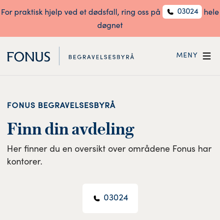
03024
For praktisk hjelp ved et dødsfall, ring oss på
hele
døgnet
MENY
FONUS BEGRAVELSESBYRÅ
Finn din avdeling
Her finner du en oversikt over områdene Fonus har
kontorer.
03024