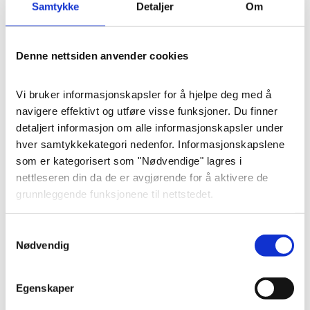
Samtykke
Detaljer
Om
Denne nettsiden anvender cookies
Vi bruker informasjonskapsler for å hjelpe deg med å 
Innlandet (4)
navigere effektivt og utføre visse funksjoner. Du finner 
detaljert informasjon om alle informasjonskapsler under 
Se våre kontorer i Innlandet
hver samtykkekategori nedenfor. Informasjonskapslene 
som er kategorisert som "Nødvendige" lagres i 
nettleseren din da de er avgjørende for å aktivere de 
62530016
grunnleggende funksjonene til nettstedet.
Vi bruker også tredjeparts informasjonskapsler som 
Samtykkevalg
hjelper oss med å analysere hvordan du bruker denne 
Nødvendig
nettsiden, lagrer innstillingene dine og angir innhold og 
annonser som er relevante for deg. Disse 
Egenskaper
informasjonskapslene vil kun bli lagret i nettleseren din 
med ditt forhåndssamtykke.