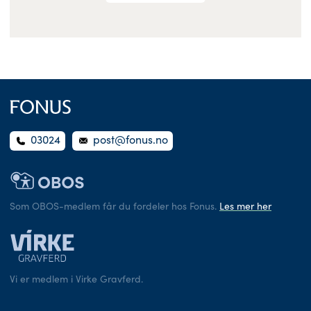
03024
post@fonus.no
Som OBOS-medlem får du fordeler hos Fonus.
Les mer her
Vi er medlem i Virke Gravferd.